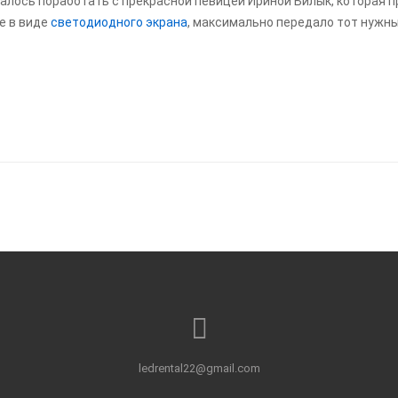
удалось поработать с прекрасной певицей Ириной Билык, которая 
е в виде
светодиодного экрана
, максимально передало тот нужны
ledrental22@gmail.com