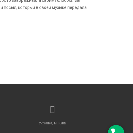
просто завораживала своим голосом. Мы
й посыл, который в своей музыке передала
Україна, м. Київ
П