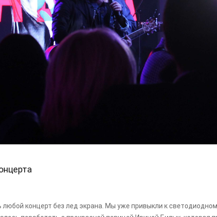
онцерта
 любой концерт без лед экрана. Мы уже привыкли к светодиодном