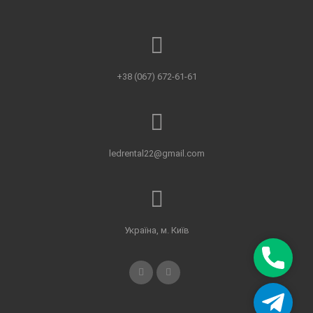
+38 (067) 672-61-61
ledrental22@gmail.com
Україна, м. Київ
П
о
д
Н
з